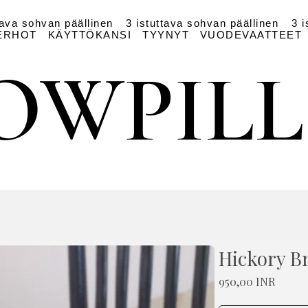
tava sohvan päällinen
3 istuttava sohvan päällinen
3 i
ERHOT
KÄYTTÖKANSI
TYYNYT
VUODEVAATTEET
OWPIL
OWPIL
Hickory B
Hinta
950,00 INR