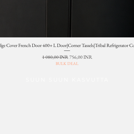
dge Cover French Door 400+ L Door|Corner Tassels|Tribal Refrigerator C
Normaali hinta
Alehinta
1 080,00 INR
756,00 INR
BULK DEAL
SUUN SUUN KASVUTTA