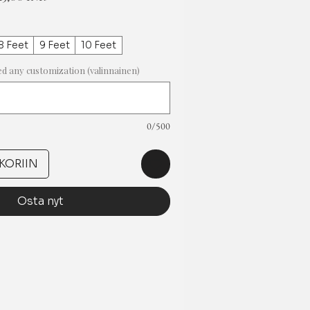
ta
8 Feet
9 Feet
10 Feet
ed any customization (valinnainen)
0/500
KORIIN
Osta nyt