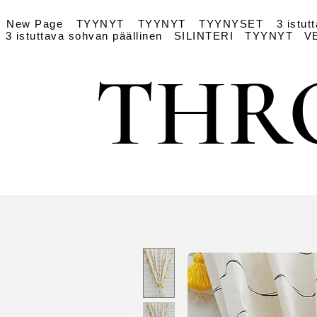
New Page
TYYNYT
TYYNYT
TYYNYSET
3 istut
3 istuttava sohvan päällinen
SILINTERI
TYYNYT
V
THR
THR