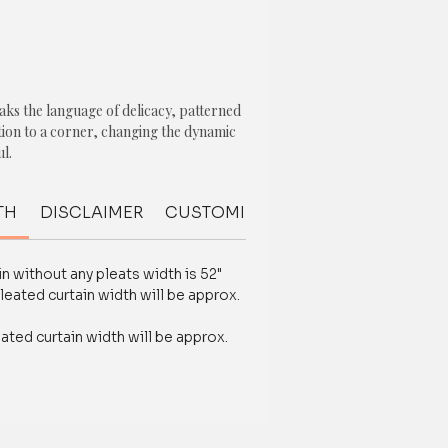
aks the language of delicacy, patterned
ntion to a corner, changing the dynamic
l.
TH
DISCLAIMER
CUSTOMIZATION
FABRIC QUALI
ust for you, exactly the way you want in
ng
n without any pleats width is 52"
gn
leated curtain width will be approx.
sels, Trim, Pom Poms
eated curtain width will be approx.
ack Out Lining
 with our design experts on our
+918377881009