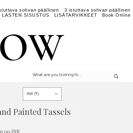
stuttava sohvan päällinen
3 istuttava sohvan päällinen
LASTEN SISUSTUS
LISÄTARVIKKEET
Book Online
LOW
LOW
INR (₹)
and Painted Tassels
maali
Alehinta
15,00 INR