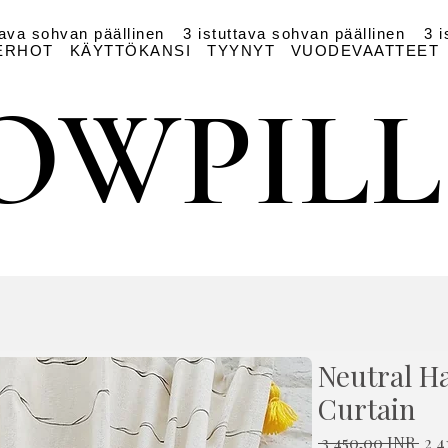
tava sohvan päällinen
3 istuttava sohvan päällinen
3 i
ERHOT
KÄYTTÖKANSI
TYYNYT
VUODEVAATTEET
OWPIL
OWPIL
Neutral H
Curtain
Nor
 3 450,00 INR 
2 4