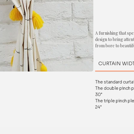
A furnishing that spe
design to bring atte
from bore to beautifu
CUSTOMISATION
CURTAIN WID
We can customise it j
terms of the followi
a. Length
The standard curtai
b. Header Hang Desi
The double pinch p
c. Accessories- Tas
30"
d. Header Pleats.
The triple pinch pl
e. Privacy- Sheer/Bl
24"
Feel free to connect
WhatsApp number-