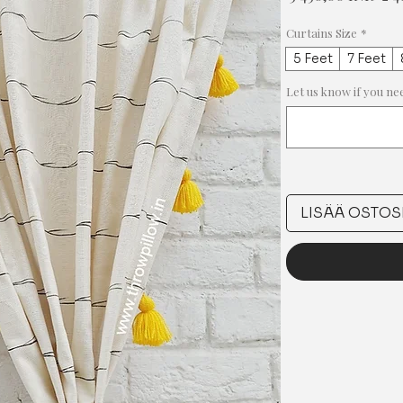
hin
Curtains Size
*
5 Feet
7 Feet
Let us know if you ne
LISÄÄ OSTOS