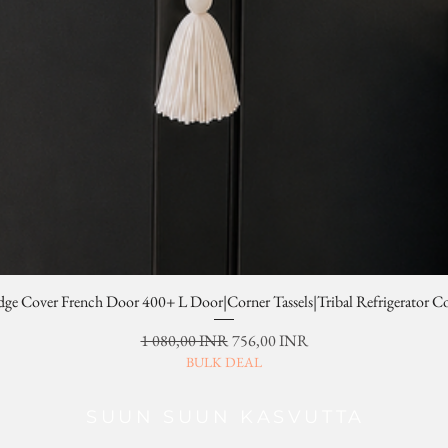
dge Cover French Door 400+ L Door|Corner Tassels|Tribal Refrigerator C
Normaali hinta
Alehinta
1 080,00 INR
756,00 INR
BULK DEAL
SUUN SUUN KASVUTTA