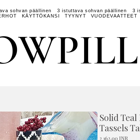
tava sohvan päällinen
3 istuttava sohvan päällinen
3 i
ERHOT
KÄYTTÖKANSI
TYYNYT
VUODEVAATTEET
OWPIL
OWPIL
Solid Teal
Tassels T
Hinta
2 162,00 INR