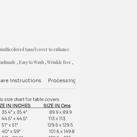
 multicolored tassel cover to enhance
ndmade , Easy to Wash , Wrinkle free ,
k resistance , Color fastness garunteed
are instructions
Processing Delivery Time
Deliver
s
size chart for table covers.
e chart
 IN INCHES SIZE IN Cms
4" x 35.4" 89.9 x 89.9
customization is available.
5" x 44.5" 113 x 113
tomization /order related, contact us
" x 51" 129.5 x 129.5
377881009
r 40" x 59" 101.6 x 149.8