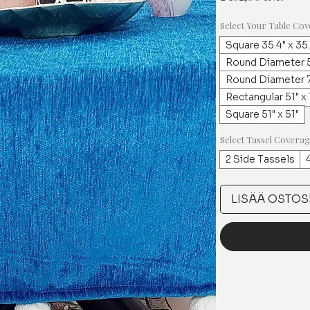
Select Your Table Cov
Square 35.4" x 35
Round Diameter 5
Round Diameter 7
Rectangular 51" x
Square 51" x 51"
Select Tassel Covera
2 Side Tassels
LISÄÄ OSTOS