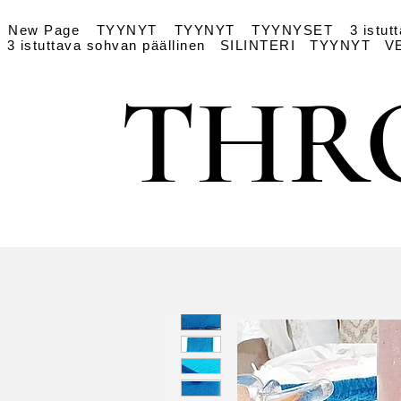
New Page
TYYNYT
TYYNYT
TYYNYSET
3 istut
3 istuttava sohvan päällinen
SILINTERI
TYYNYT
V
THR
THR