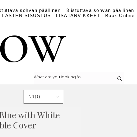
stuttava sohvan päällinen
3 istuttava sohvan päällinen
LASTEN SISUSTUS
LISÄTARVIKKEET
Book Online
LOW
LOW
INR (₹)
 Blue with White
able Cover