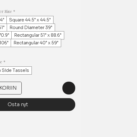
er Size
*
.4"
Square 44.5" x 44.5"
1"
Round Diameter 39"
0.9"
Rectangular 51" x 88.6"
 106"
Rectangular 40" x 59"
ge
*
4 Side Tassels
KORIIN
Osta nyt