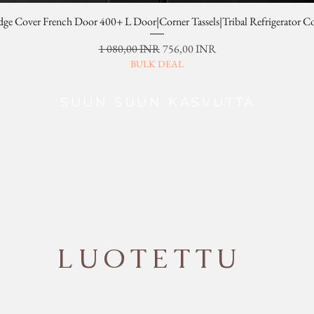
dge Cover French Door 400+ L Door|Corner Tassels|Tribal Refrigerator C
Normaali hinta
Alehinta
1 080,00 INR
756,00 INR
BULK DEAL
SUUN SUUN KASVUTTA
LUOTETTU