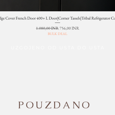
dge Cover French Door 400+ L Door|Corner Tassels|Tribal Refrigerator C
Redovna cijena
Cijena s popustom
1.080,00 INR
756,00 INR
BULK DEAL
UZGOJENO OD USTA DO USTA
POUZDANO