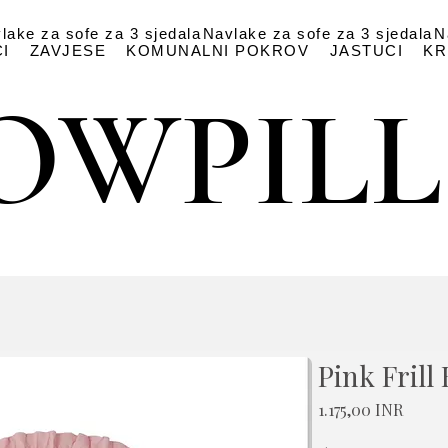
lake za sofe za 3 sjedala
Navlake za sofe za 3 sjedala
N
I
ZAVJESE
KOMUNALNI POKROV
JASTUCI
KR
OWPIL
OWPIL
Pink Frill
Cijena
1.175,00 INR