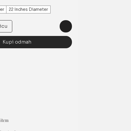
er
22 Inches Diameter
icu
Kupi odmah
 item