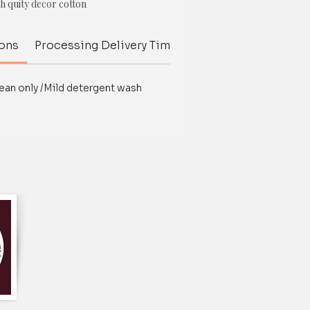
h quity decor cotton
ion cover (EACH)Pillow Insert is not
ions
Processing Delivery Time
Delivery Time
Inte
lor can be customized, please whatsapp
ean only /Mild detergent wash