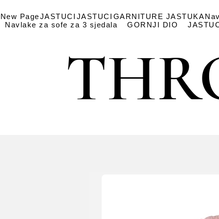
New Page
JASTUCI
JASTUCI
GARNITURE JASTUKA
Nav
Navlake za sofe za 3 sjedala
GORNJI DIO
JASTUC
THR
THR