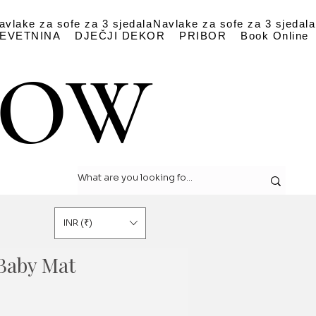
avlake za sofe za 3 sjedala
Navlake za sofe za 3 sjedala
EVETNINA
DJEČJI DEKOR
PRIBOR
Book Online
LOW
LOW
INR (₹)
 Baby Mat