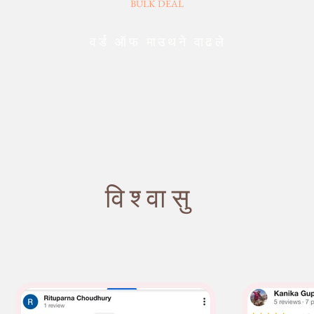
BULK DEAL
वर्ड ऑफ माउथने वाढले
विश्वासु