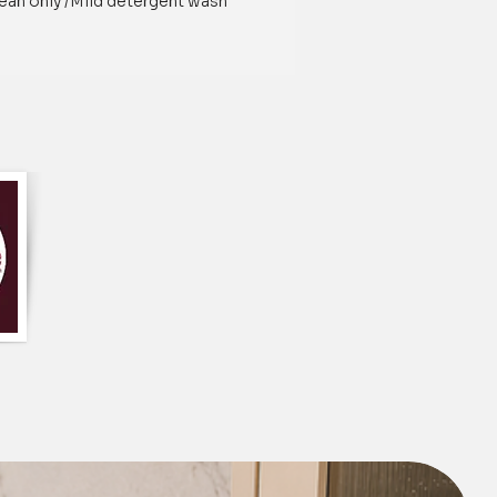
ean only /Mild detergent wash