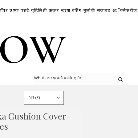
टॉपर
उश्या
पडदे
युटिलिटी कव्हर
उश्या
बेडिंग
मुलांची सजावट
अॅक्सेसरीज
LOW
LOW
INR (₹)
ka Cushion Cover-
es
Sale