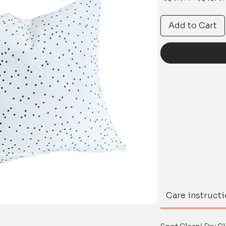
Price
Add to Cart
Care instruct