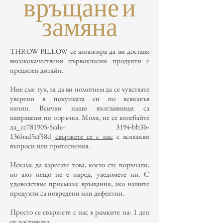
връщане и
замяна
THROW PILLOW се ангажира да ви доставя
висококачествени първокласни продукти с
прецизен дизайн.
Ние сме тук, за да ви помогнем да се чувствате
уверени в покупката си по всякакъв
начин. Всички наши възглавници са
направени по поръчка. Моля, не се колебайте
да_cc781905-5cde- 3194-bb3b-
136bad5cf58d_
свържете се с нас
с всякакви
въпроси или притеснения.
Искаме да харесате това, което сте поръчали,
но ако нещо не е наред, уведомете ни. С
удоволствие приемаме връщания, ако нашите
продукти са повредени или дефектни.
Просто се свържете с нас в рамките на: 1 ден
от доставката