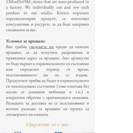
136bad5cf58d_items that are mass-produced in
a factory. We individually cut and sew each
product in our studio. Когато поръчате
персонализиран продукт, се използват
консумативи и ресурси, за да бъде направен
специално за вас.
Условия за връщане
Вие трябва
уведомете ни
преди да опитате
връщане, за да получите разрешение и
правилния адрес за връщане. Ако артикулът
не бъде върнат в първоначалното си състояние
или определен период от време,
възстановяването ще не се издава.
Продуктите трябва да бъдат в първоначалното
си неизползвано състояние (това означава без
косми от домашни любимци и т.н.) и
изпратени обратно с оригиналната опаковка.
Разходите за доставка не се възстановяват и
всички разходи за връщане на пратка са
отговорност на клиента.
Свържете се с нас