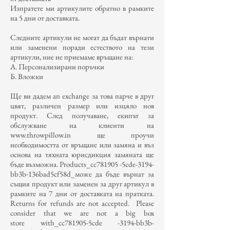
Изпратете ми артикулите обратно в рамките
на 5 дни от доставката.
Следните артикули не могат да бъдат върнати
или заменени поради естеството на тези
артикули, ние не приемаме връщане на:
А. Персонализирани поръчки
Б. Вложки
Ще ви дадем an exchange за това парче в друг
цвят, различен размер или изцяло нов
продукт. След получаване, екипът за
обслужване на клиенти на
www.throwpillow.in
ще проучи
необходимостта от връщане или замяна и въз
основа на тяхната юрисдикция замяната ще
бъде възможна. Products_cc781905 -5cde-3194-
bb3b-136bad5cf58d_може да бъде върнат за
същия продукт или заменен за друг артикул в
рамките на 7 дни от доставката на пратката.
Returns for refunds are not accepted. Please
consider that we are not a big box
store with_cc781905-5cde -3194-bb3b-