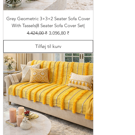
Grey Geometric 3+3+2 Seater Sofa Cover
With Tassels|8 Seater Sofa Cover Set|
Regulær pris
Salgspris
4.424,00 ₹
3.096,80 ₹
Tilføj til kurv