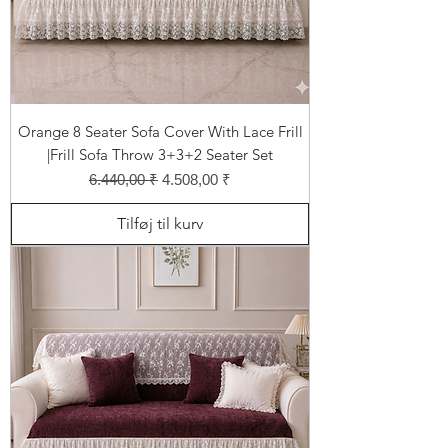
Orange 8 Seater Sofa Cover With Lace Frill
|Frill Sofa Throw 3+3+2 Seater Set
Regulær pris
Salgspris
6.440,00 ₹
4.508,00 ₹
Tilføj til kurv