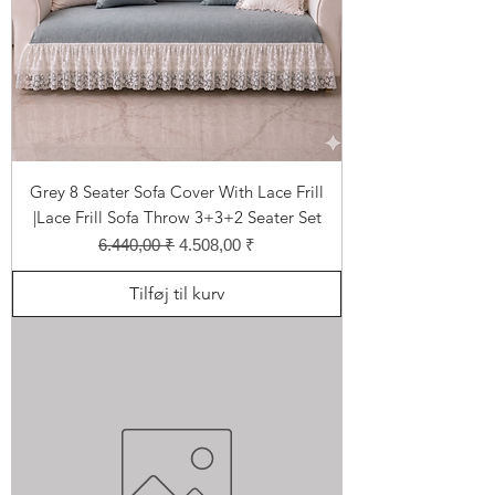
Grey 8 Seater Sofa Cover With Lace Frill
|Lace Frill Sofa Throw 3+3+2 Seater Set
Regulær pris
Salgspris
6.440,00 ₹
4.508,00 ₹
Tilføj til kurv