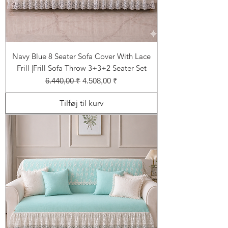
Navy Blue 8 Seater Sofa Cover With Lace
Frill |Frill Sofa Throw 3+3+2 Seater Set
Regulær pris
Salgspris
6.440,00 ₹
4.508,00 ₹
Tilføj til kurv