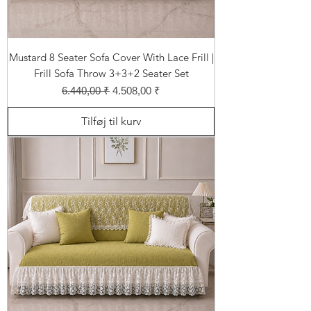
Mustard 8 Seater Sofa Cover With Lace Frill |
Frill Sofa Throw 3+3+2 Seater Set
Regulær pris
Salgspris
6.440,00 ₹
4.508,00 ₹
Tilføj til kurv