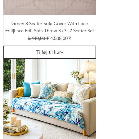
Green 8 Seater Sofa Cover With Lace
Frill|Lace Frill Sofa Throw 3+3+2 Seater Set
Regulær pris
Salgspris
6.440,00 ₹
4.508,00 ₹
Tilføj til kurv