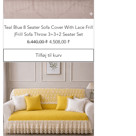
Teal Blue 8 Seater Sofa Cover With Lace Frill
|Frill Sofa Throw 3+3+2 Seater Set
Regulær pris
Salgspris
6.440,00 ₹
4.508,00 ₹
Tilføj til kurv