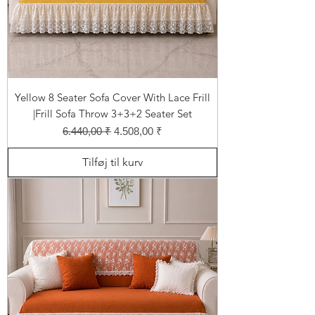
Yellow 8 Seater Sofa Cover With Lace Frill
|Frill Sofa Throw 3+3+2 Seater Set
Regulær pris
Salgspris
6.440,00 ₹
4.508,00 ₹
Tilføj til kurv