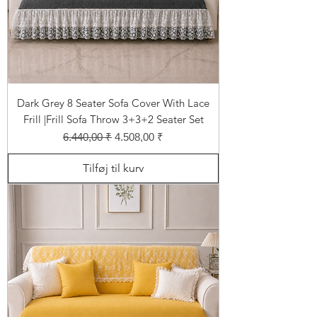
Dark Grey 8 Seater Sofa Cover With Lace
Frill |Frill Sofa Throw 3+3+2 Seater Set
Regulær pris
Salgspris
6.440,00 ₹
4.508,00 ₹
Tilføj til kurv