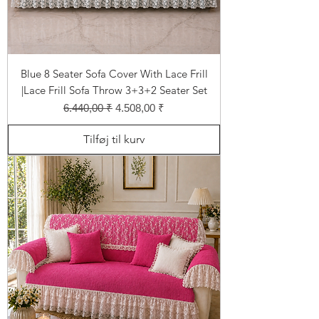
Blue 8 Seater Sofa Cover With Lace Frill
|Lace Frill Sofa Throw 3+3+2 Seater Set
Regulær pris
Salgspris
6.440,00 ₹
4.508,00 ₹
Tilføj til kurv