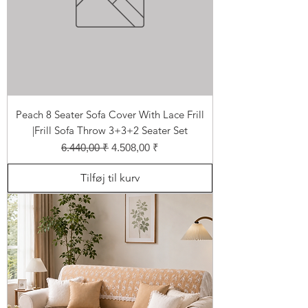
Peach 8 Seater Sofa Cover With Lace Frill
|Frill Sofa Throw 3+3+2 Seater Set
Regulær pris
Salgspris
6.440,00 ₹
4.508,00 ₹
Tilføj til kurv