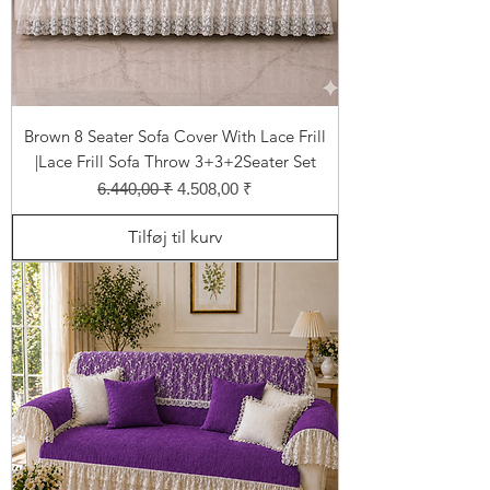
Brown 8 Seater Sofa Cover With Lace Frill
|Lace Frill Sofa Throw 3+3+2Seater Set
Regulær pris
Salgspris
6.440,00 ₹
4.508,00 ₹
Tilføj til kurv