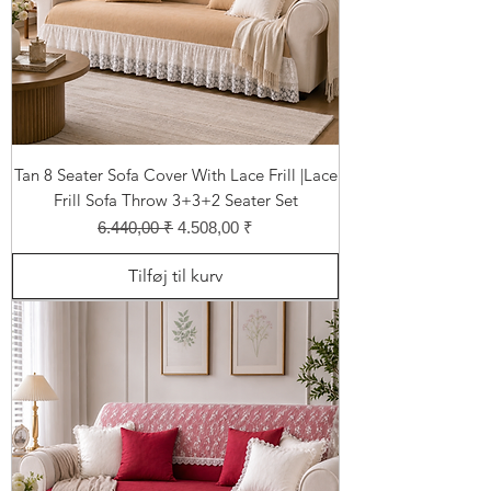
Tan 8 Seater Sofa Cover With Lace Frill |Lace
Frill Sofa Throw 3+3+2 Seater Set
Regulær pris
Salgspris
6.440,00 ₹
4.508,00 ₹
Tilføj til kurv