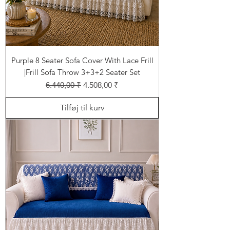
Purple 8 Seater Sofa Cover With Lace Frill
|Frill Sofa Throw 3+3+2 Seater Set
Regulær pris
Salgspris
6.440,00 ₹
4.508,00 ₹
Tilføj til kurv