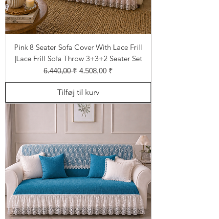
Pink 8 Seater Sofa Cover With Lace Frill
|Lace Frill Sofa Throw 3+3+2 Seater Set
Regulær pris
Salgspris
6.440,00 ₹
4.508,00 ₹
Tilføj til kurv