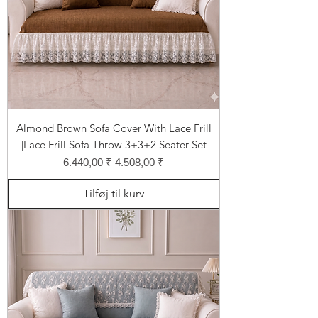
Almond Brown Sofa Cover With Lace Frill
|Lace Frill Sofa Throw 3+3+2 Seater Set
Regulær pris
Salgspris
6.440,00 ₹
4.508,00 ₹
Tilføj til kurv