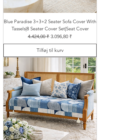
Blue Paradise 3+3+2 Seater Sofa Cover With
Tassels|8 Seater Cover Set|Seat Cover
Regulær pris
Salgspris
4.424,00 ₹
3.096,80 ₹
Tilføj til kurv