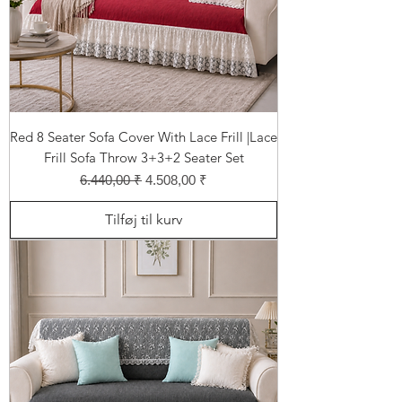
Red 8 Seater Sofa Cover With Lace Frill |Lace
Frill Sofa Throw 3+3+2 Seater Set
Regulær pris
Salgspris
6.440,00 ₹
4.508,00 ₹
Tilføj til kurv