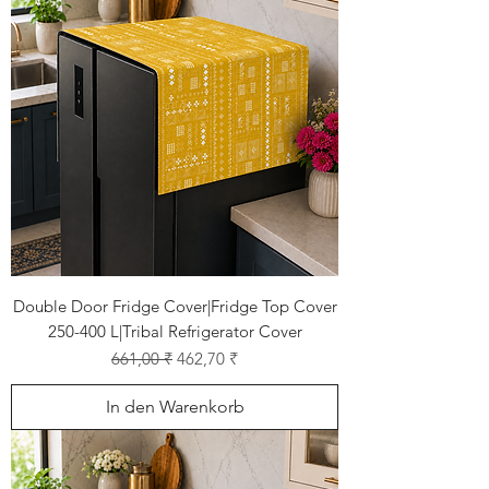
Double Door Fridge Cover|Fridge Top Cover
250-400 L|Tribal Refrigerator Cover
Standardpreis
Sale-Preis
661,00 ₹
462,70 ₹
In den Warenkorb