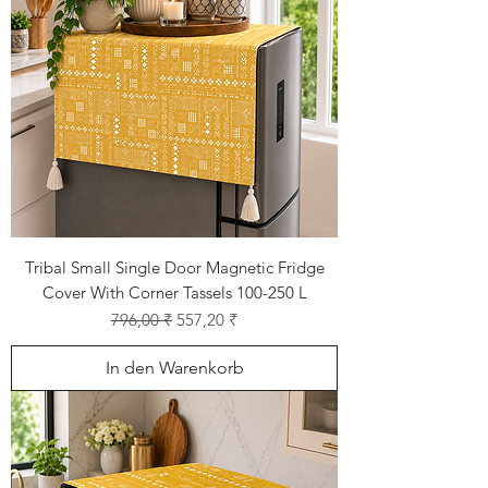
Tribal Small Single Door Magnetic Fridge
Cover With Corner Tassels 100-250 L
Standardpreis
Sale-Preis
796,00 ₹
557,20 ₹
In den Warenkorb