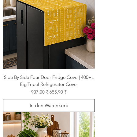
Side By Side Four Door Fridge Cover| 400+L
Big|Tribal Refrigerator Cover
Standardpreis
Sale-Preis
937,00 ₹
655,90 ₹
In den Warenkorb