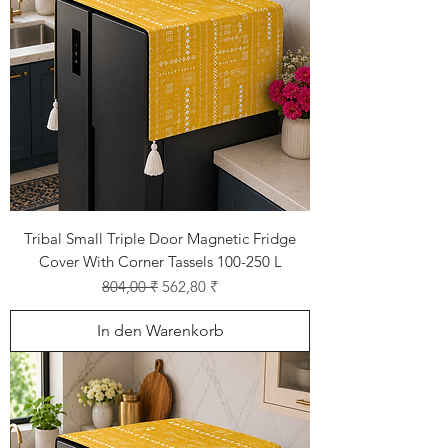
Tribal Small Triple Door Magnetic Fridge
Cover With Corner Tassels 100-250 L
Standardpreis
Sale-Preis
804,00 ₹
562,80 ₹
In den Warenkorb