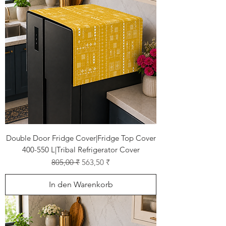
Double Door Fridge Cover|Fridge Top Cover
400-550 L|Tribal Refrigerator Cover
Standardpreis
Sale-Preis
805,00 ₹
563,50 ₹
In den Warenkorb