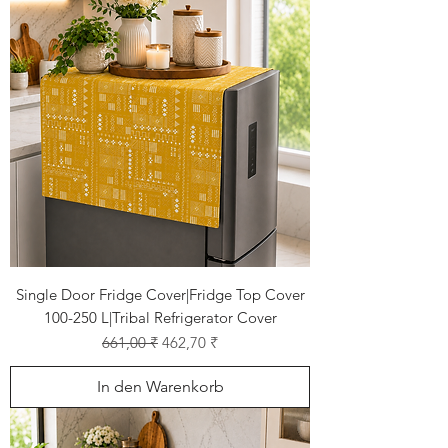
Single Door Fridge Cover|Fridge Top Cover
100-250 L|Tribal Refrigerator Cover
Standardpreis
Sale-Preis
661,00 ₹
462,70 ₹
In den Warenkorb