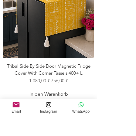
Tribal Side By Side Door Magnetic Fridge
Cover With Corner Tassels 400+ L
Standardpreis
Sale-Preis
1.080,00 ₹
756,00 ₹
In den Warenkorb
Email
Instagram
WhatsApp