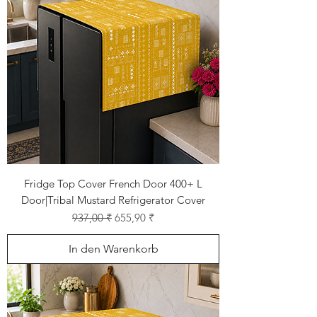
Fridge Top Cover French Door 400+ L
Door|Tribal Mustard Refrigerator Cover
Standardpreis
Sale-Preis
937,00 ₹
655,90 ₹
In den Warenkorb