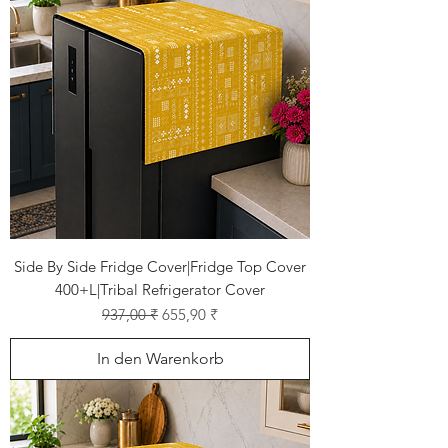
Side By Side Fridge Cover|Fridge Top Cover
400+L|Tribal Refrigerator Cover
Standardpreis
Sale-Preis
937,00 ₹
655,90 ₹
In den Warenkorb