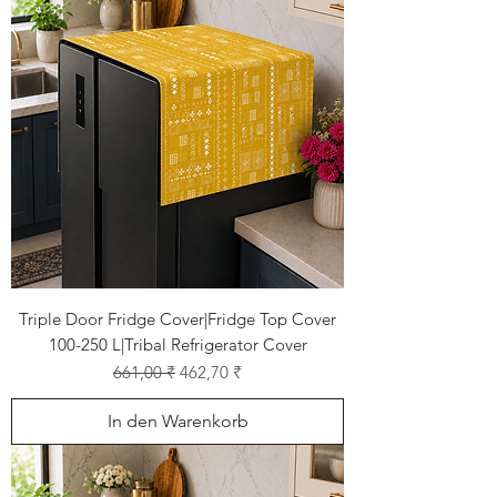
Triple Door Fridge Cover|Fridge Top Cover
100-250 L|Tribal Refrigerator Cover
Standardpreis
Sale-Preis
661,00 ₹
462,70 ₹
In den Warenkorb