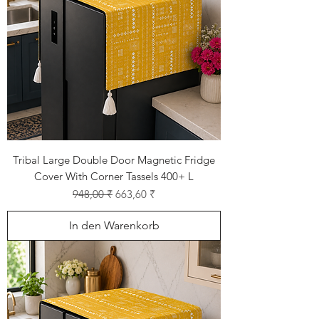
Tribal Large Double Door Magnetic Fridge
Cover With Corner Tassels 400+ L
Standardpreis
Sale-Preis
948,00 ₹
663,60 ₹
In den Warenkorb