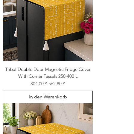
Tribal Double Door Magnetic Fridge Cover
With Corner Tassels 250-400 L
Standardpreis
Sale-Preis
804,00 ₹
562,80 ₹
In den Warenkorb