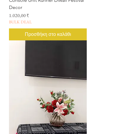
Console Unit Runner Diwali Festival
Decor
Τιμή
1.020,00 ₹
BULK DEAL
Προσθήκη στο καλάθι