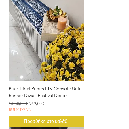
Blue Tribal Printed TV Console Unit
Runner Diwali Festival Decor
Κανονική τιμή
Τιμή Έκπτωσης
1.020,00 ₹
969,00 ₹
BULK DEAL
Προσθήκη στο καλάθι