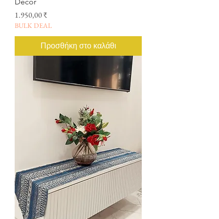
Decor
Τιμή
1.950,00 ₹
BULK DEAL
Προσθήκη στο καλάθι