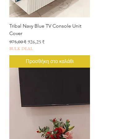
Tribal Navy Blue TV Console Unit
Cover
Κανονική τιμή
Τιμή Έκπτωσης
975,00 ₹
926,25 ₹
BULK DEAL
Προσθήκη στο καλάθι