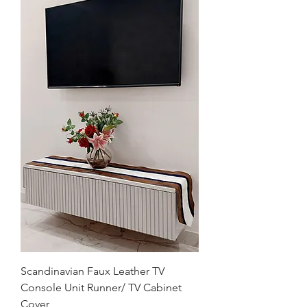
Scandinavian Faux Leather TV
Console Unit Runner/ TV Cabinet
Cover