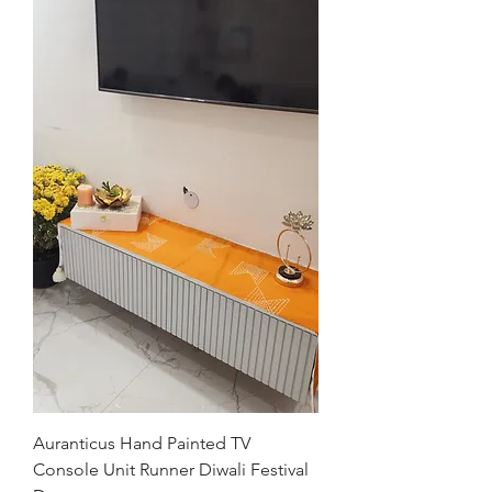
Auranticus Hand Painted TV
Console Unit Runner Diwali Festival