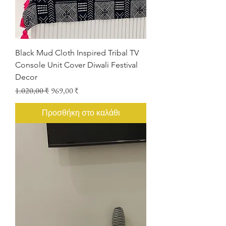
Black Mud Cloth Inspired Tribal TV
Console Unit Cover Diwali Festival
Decor
Κανονική τιμή
Τιμή Έκπτωσης
1.020,00 ₹
969,00 ₹
Προσθήκη στο καλάθι