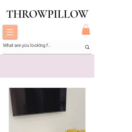
THROWPILLOW
THROWPILLOW