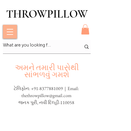
THROWPILLOW
THROWPILLOW
અમને તમારી પાસેથી
સાંભળવું ગમશે
ટેલિફોન:
+91-8377881009
| Email:
thethrowpillow@gmail.com
જનક પુરી, નવી દિલ્હી-110058