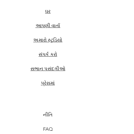
ઘર
આપણી વાર્તા
અમારો સ્ટુડિયો
સંપર્ક કરો
સભાન પસંદગીઓ
પ્રેસમાં
નીતિ
FAQ