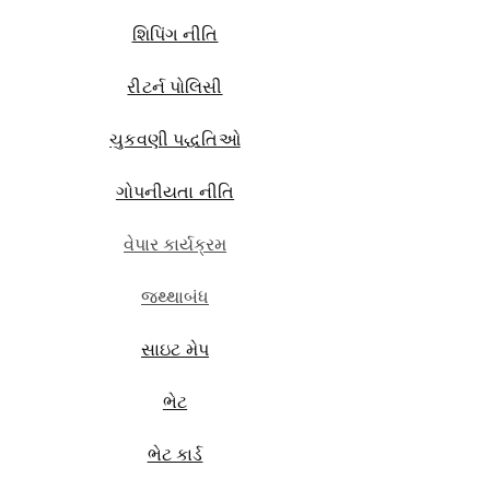
શિપિંગ નીતિ
રીટર્ન પોલિસી
ચુકવણી પદ્ધતિઓ
ગોપનીયતા નીતિ
વેપાર કાર્યક્રમ
જથ્થાબંધ
સાઇટ મેપ
ભેટ
ભેટ કાર્ડ