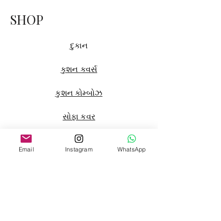
SHOP
દુકાન
કુશન કવર્સ
કુશન કોમ્બોઝ
સોફા કવર
પડદા
Email
Instagram
WhatsApp
ફ્લોર સોફા
ફ્રેન્ચ ગાદલું
ડોગ બેડ