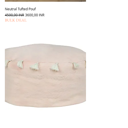
Neutral Tufted Pouf
Szokásos ár
Akciós ár
4500,00 INR
3600,00 INR
BULK DEAL