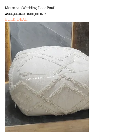
Moroccan Wedding Floor Pouf
Szokásos ár
Akciós ár
4500,00 INR
3600,00 INR
BULK DEAL