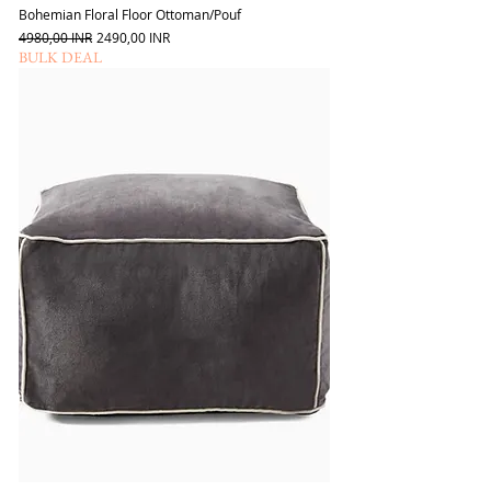
Bohemian Floral Floor Ottoman/Pouf
Szokásos ár
Akciós ár
4980,00 INR
2490,00 INR
BULK DEAL