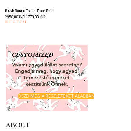
Blush Round Tassel Floor Pouf
Szokásos ár
Akciós ár
2950,00 INR
1770,00 INR
BULK DEAL
CUSTOMIZED
Valami egyedülállót szeretne?
Engedje meg, hogy egyedi
tervezést/terméket
készítsünk Önnek.
OSZD MEG A RÉSZLETEKET ALÁBBAN
ABOUT