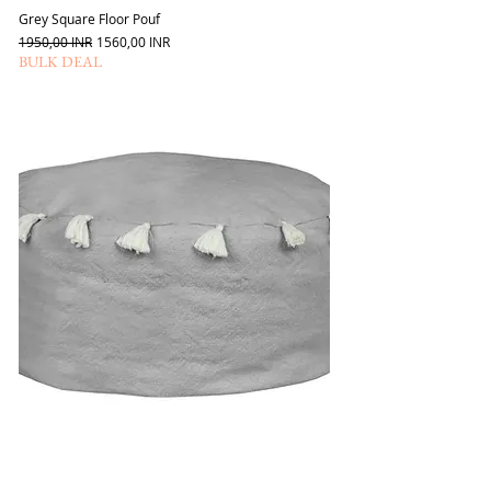
Grey Square Floor Pouf
Szokásos ár
Akciós ár
1950,00 INR
1560,00 INR
BULK DEAL