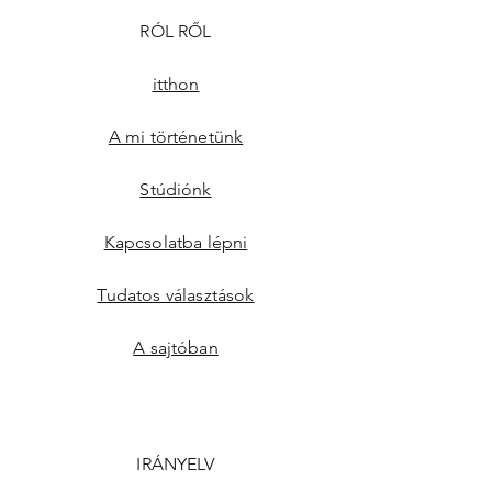
RÓL RŐL
itthon
A mi történetünk
Stúdiónk
Kapcsolatba lépni
Tudatos választások
A sajtóban
IRÁNYELV