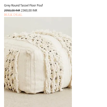
Grey Round Tassel Floor Pouf
Szokásos ár
Akciós ár
2950,00 INR
2360,00 INR
BULK DEAL