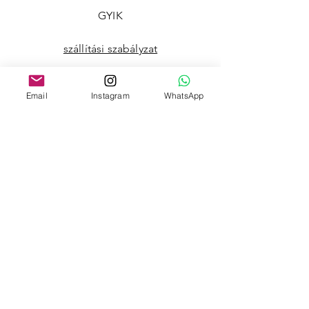
GYIK
szállítási szabályzat
Visszaküldési szabályzat
Email
Instagram
WhatsApp
fizetési módok
Adatvédelmi irányelvek
Kereskedelmi Program
Nagyker
Oldaltérkép
Ajándékok