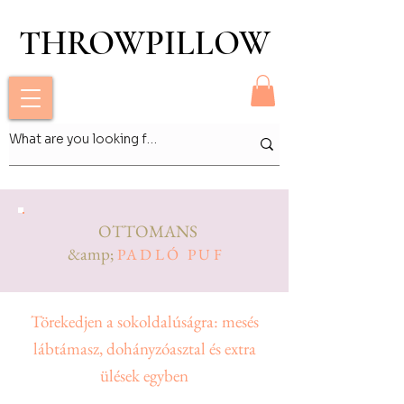
THROWPILLOW
THROWPILLOW
OTTOMANS
&amp;
PADLÓ PUF
Törekedjen a sokoldalúságra: mesés
lábtámasz, dohányzóasztal és extra
ülések egyben