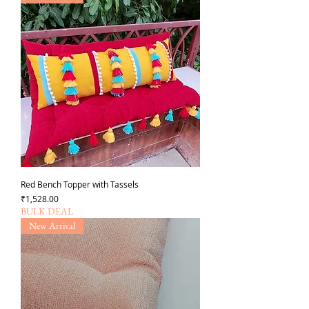
Red Bench Topper with Tassels
価格
₹1,528.00
BULK DEAL
New Arrival