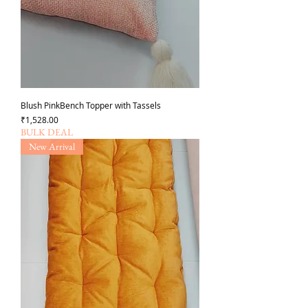
Blush PinkBench Topper with Tassels
価格
₹1,528.00
BULK DEAL
New Arrival