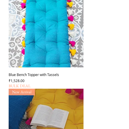
Blue Bench Topper with Tassels
価格
₹1,528.00
BULK DEAL
New Arrival