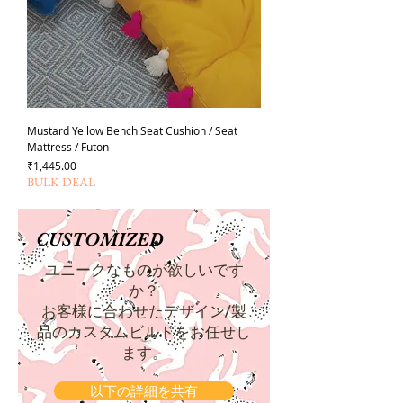
Mustard Yellow Bench Seat Cushion / Seat
Mattress / Futon
価格
₹1,445.00
BULK DEAL
CUSTOMIZED
ユニークなものが欲しいです
か？
お客様に合わせたデザイン/製
品のカスタムビルドをお任せし
ます。
以下の詳細を共有