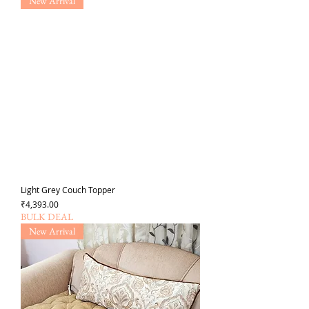
New Arrival
Light Grey Couch Topper
価格
₹4,393.00
BULK DEAL
New Arrival