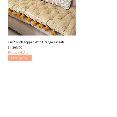
Tan Couch Topper With Orange Tassels
価格
₹4,393.00
BULK DEAL
New Arrival