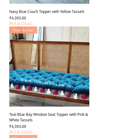
Navy Blue Couch Topper with Yellow Tassels
価格
₹4,393.00
BULK DEAL
New Arrival
Teal Blue Bay Window Seat Topper with Pink &
White Tassels
価格
₹4,393.00
BULK DEAL