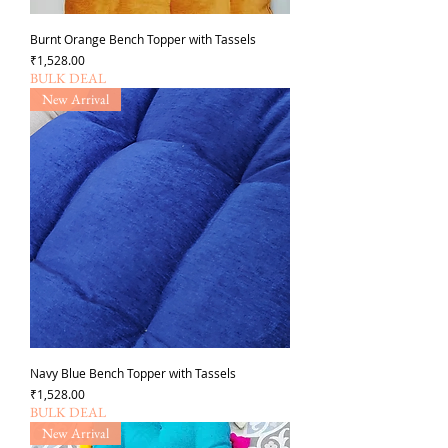
Burnt Orange Bench Topper with Tassels
価格
₹1,528.00
BULK DEAL
New Arrival
Navy Blue Bench Topper with Tassels
価格
₹1,528.00
BULK DEAL
New Arrival