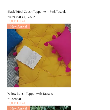
Black Tribal Couch Topper with Pink Tassels
通常価格
セール価格
₹4,393.00
₹4,173.35
BULK DEAL
New Arrival
Yellow Bench Topper with Tassels
価格
₹1,528.00
BULK DEAL
New Arrival