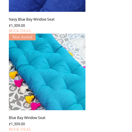
Navy Blue Bay Window Seat
Price
₹1,309.00
BULK DEAL
New Arrival
Blue Bay Window Seat
Price
₹1,309.00
BULK DEAL