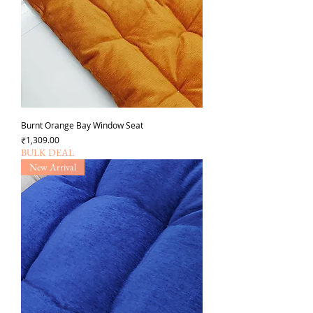
Burnt Orange Bay Window Seat
Price
₹1,309.00
BULK DEAL
New Arrival