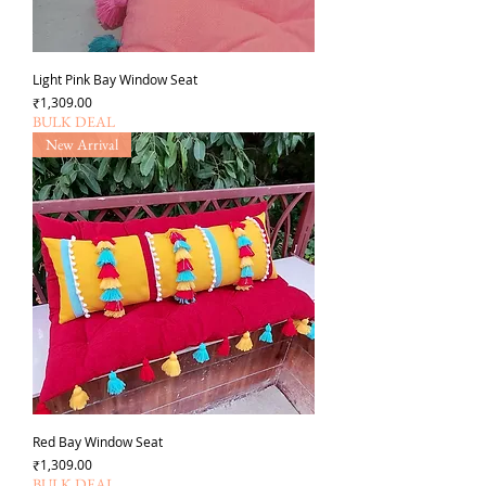
Light Pink Bay Window Seat
Price
₹1,309.00
BULK DEAL
New Arrival
Red Bay Window Seat
Price
₹1,309.00
BULK DEAL