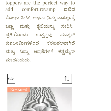
toppers are the perfect way to
add comfort,revamp ದಣಿದ
ಸೋಫಾ ಸೀಟ್, ಅಥವಾ ನಿಮ್ಮ ವಾಸಸ್ಥಳಕ್ಕೆ
ಬಣ್ಣ ಮತ್ತು ಶೈಲಿಯನ್ನು ಸೇರಿಸಿ.
ಪ್ರತಿಯೊಂದು ಉತ್ಪನ್ನವು ಮಾಸ್ಟರ್
ಕುಶಲಕರ್ಮಿಗಳಿಂದ ಕರಕುಶಲವಾಗಿದೆ
ಮತ್ತು ನಿಮ್ಮ ಆದ್ಯತೆಗಳಿಗೆ ಕಸ್ಟಮೈಸ್
ಮಾಡಬಹುದು.
Filter
New Arrival