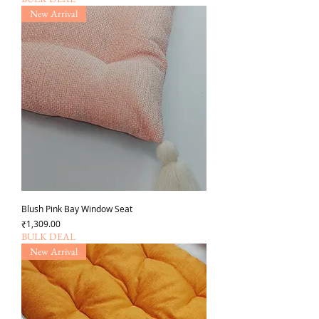
New Arrival
Blush Pink Bay Window Seat
Price
₹1,309.00
BULK DEAL
New Arrival