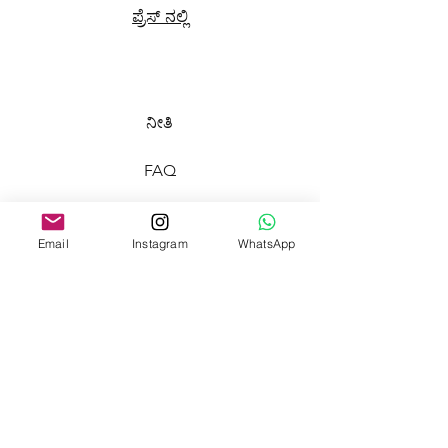
ಪ್ರೆಸ್ ನಲ್ಲಿ
ನೀತಿ
FAQ
ಶಿಪ್ಪಿಂಗ್ ನೀತಿ
Email
Instagram
WhatsApp
ಹಿಂತಿರುಗಿಸುವ ಕಾರ್ಯನೀತಿ
ಪಾವತಿ ವಿಧಾನಗಳು
ಗೌಪ್ಯತಾ ನೀತಿ
ವ್ಯಾಪಾರ ಕಾರ್ಯಕ್ರಮ