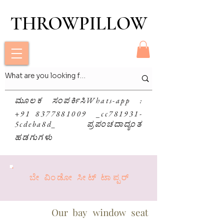
THROWPILLOW
THROWPILLOW
ಮೂಲಕ ಸಂಪರ್ಕಿಸಿ
Whats-app
:
+91 8377881009 _cc781931-
5cdeba8d_ ಪ್ರಪಂಚದಾದ್ಯಂತ
ಹಡಗುಗಳು
ಬೇ ವಿಂಡೋ ಸೀಟ್ ಟಾಪ್ಪರ್
Our bay window seat