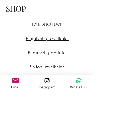
SHOP
PARDUOTUVĖ
Pagalvėlių užvalkalai
Pagalvėlių deriniai
Sofos užvalkalas
Užuolaidos
Email
Instagram
WhatsApp
Grindų sofa
Prancūziškas čiužinys
Šuns guolis