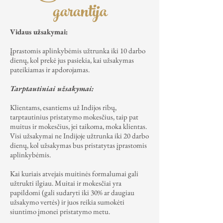
garantija
Vidaus užsakymai:
Įprastomis aplinkybėmis užtrunka iki 10 darbo
dienų, kol prekė jus pasiekia, kai užsakymas
pateikiamas ir apdorojamas.
Tarptautiniai užsakymai:
Klientams, esantiems už Indijos ribų,
tarptautinius pristatymo mokesčius, taip pat
muitus ir mokesčius, jei taikoma, moka klientas.
Visi užsakymai ne Indijoje užtrunka iki 20 darbo
dienų, kol užsakymas bus pristatytas įprastomis
aplinkybėmis.
Kai kuriais atvejais muitinės formalumai gali
užtrukti ilgiau. Muitai ir mokesčiai yra
papildomi (gali sudaryti iki 30% ar daugiau
užsakymo vertės) ir juos reikia sumokėti
siuntimo įmonei pristatymo metu.