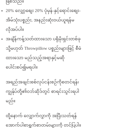
ဖြစ်သည်။
20% လျှော့စျေး 20% ပုံမှန်-နှင့်ရောင်းစျေး-
အိမ်သုံးပစ္စည်း, အနည်းဆုံးဝယ်ယူရန်မ
လိုအပ်ပါ။
အချိန်ကန့်သတ်ထားသော ပရိုမိုးရှင်းတစ်ခု
သို့မဟုတ် Throwpillow ပစ္စည်းများဖြင့် စီမံ
ထားသော မည်သည့်အရာနှင့်မဆို
ပေါင်းစပ်၍မရပါ။
အရည်အချင်းစစ်လုပ်ငန်းစဉ်ကိုစတင်ရန်၊
ကျွန်ုပ်တို့၏ဝဘ်ဆိုဒ်တွင် စာရင်းသွင်းရပါ
မည်။
ထို့နောက် လျှောက်လွှာကို အပြီးသတ်ရန်
အောက်ပါစာရွက်စာတမ်းများကို တင်ပြပါ။