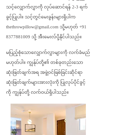
သင့်လျှောက်လွှာကို လုပ်ဆောင်ရန် 2-3 ရက်
ခွင့်ပြုပါ။ သင့်တွင်မေးခွန်းများရှိပါက
thethrowpillow@gmail.com
သို့မဟုတ်
+91
8377881009
သို့ အီးမေးလ်ပို့နိုင်ပါသည်။
မပြည့်စုံသောလျှောက်လွှာများကို လက်ခံမည်
မဟုတ်ပါ။ ကျွန်ုပ်တို့၏ တစ်ခုတည်းသော
ဆုံးဖြတ်ချက်အရ အဖွဲ့ဝင်ဖြစ်ခြင်းဆိုင်ရာ
ဆုံးဖြတ်ချက်များအားလုံးကို ပြုလုပ်ပိုင်ခွင့်
ကို ကျွန်ုပ်တို့ လက်ဝယ်ရှိပါသည်။