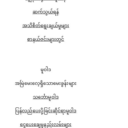
ဆက်သွယ်ရန်
အသိစိတ်ရွေးချယ်မှုများ
စာနယ်ဇင်းများတွင်
မူဝါဒ
အမြဲမေးလေ့ရှိသောမေးခွန်းများ
သင်္ဘောမူဝါဒ
ပြန်လည်ပေးပို့ခြင်းဆိုင်ရာမူဝါဒ
ငွေပေးချေမှုနည်းလမ်းများ