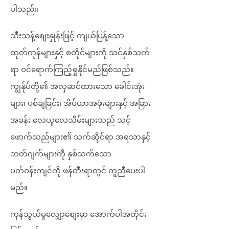
ပါသည်။
သီးသန့်စျေးနှုန်းဖြင့် ကျယ်ပြန့်သော
ထုတ်ကုန်များနှင့် စတိုင်များကို သင်နှစ်သက်
ရာ ဝင်ရောက်ကြည့်ရှုနိုင်မည်ဖြစ်သည်။
ကျွန်ုပ်တို့၏ အလှဆင်ထားသော ခေါင်းအုံး
များ၊ ပစ်ချခြင်း၊ အိပ်ယာအဖုံးများနှင့် အခြား
အခန်း လေယူလေသိမ်းများသည် သင့်
ဖောက်သည်များ၏ သက်ဆိုင်ရာ အရသာနှင့်
ဘတ်ဂျက်များကို နှစ်သက်သော
ပတ်ဝန်းကျင်ကို ဖန်တီးရာတွင် ကူညီပေးပါ
မည်။
ကုန်သွယ်မှုလျှော့စျေးမှာ အောက်ပါအတိုင်း