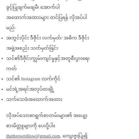
ခွင့်ပြုချက်မချမီ၊ အောက်ပါ
အထောက်အထားများ တင်ပြရန် လိုအပ်ပါ
မည်-
အတွင်းပိုင်း ဒီဇိုင်း လက်မှတ်/ အဓိက ဒီဇိုင်း
အဖွဲ့အစည်း သတ်မှတ်ခြင်း
သင်၏ဒီဇိုင်းကျွမ်းကျင်မှုနှင့်အတူစီးပွားရေး
ကတ်
သင်၏ Instagram လက်ကိုင်
မင်းရဲ့အရင်အလုပ်တချို့
သက်သေခံအထောက်အထား
လိုအပ်သောစာရွက်စာတမ်းများ၏ အပျော့
စားမိတ္တူများကို ပေးပို့ပါ။
thethrowpillow@gmail.com
. ကျေးဇူးပြု၍