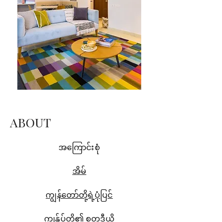
ABOUT
အကြောင်းစုံ
အိမ်
ကျွန်တော်တို့ရဲ့ပုံပြင်
ကျွန်ုပ်တို့၏ စတူဒီယို