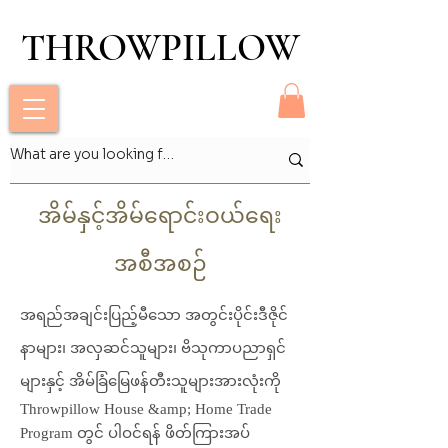
THROWPILLOW
THROWPILLOW
အိမ်နှင့်အိမ်ရောင်းဝယ်ရေး
အစီအစဉ်
အရည်အချင်းပြည့်မီသော အတွင်းပိုင်းဒီဇိုင်
နာများ၊ အလှဆင်သူများ၊ ဗိသုကာပညာရှင်
များနှင့် အိမ်ခြံမြေဖန်တီးသူများအားလုံးကို
Throwpillow House &amp; Home Trade
Program တွင် ပါဝင်ရန် ဖိတ်ကြားအပ်