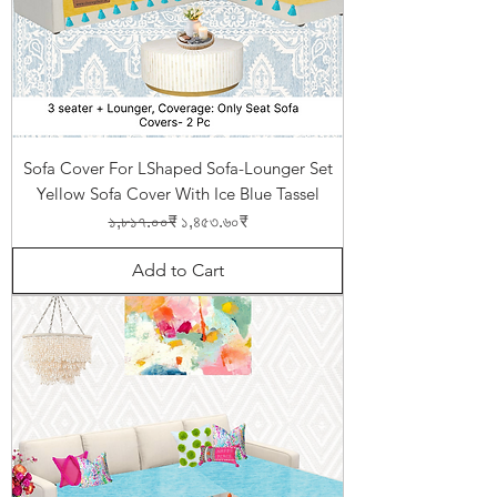
Sofa Cover For LShaped Sofa-Lounger Set
Yellow Sofa Cover With Ice Blue Tassel
Regular Price
Sale Price
১,৮১৭.০০₹
১,৪৫৩.৬০₹
Add to Cart