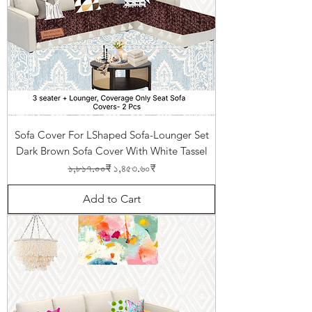
Sofa Cover For LShaped Sofa-Lounger Set
Dark Brown Sofa Cover With White Tassel
Regular Price
Sale Price
১,৮১৭.০০₹
১,৪৫৩.৬০₹
Add to Cart