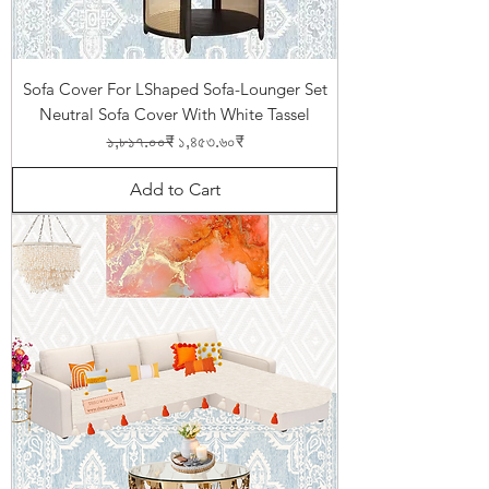
Sofa Cover For LShaped Sofa-Lounger Set
Neutral Sofa Cover With White Tassel
Regular Price
Sale Price
১,৮১৭.০০₹
১,৪৫৩.৬০₹
Add to Cart