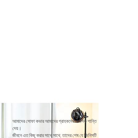
আমাদের সোফা কভার আমাদের গ্রাহকদের মানসিক শান্তি
দেয়।
জীবনে এত কিছু করার সাথে সাথে, তাদের শেষ যে জিনিসটি