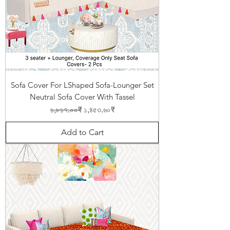
Sofa Cover For LShaped Sofa-Lounger Set
Neutral Sofa Cover With Tassel
Regular Price
Sale Price
১,৮১৭.০০₹
১,৪৫৩.৬০₹
Add to Cart