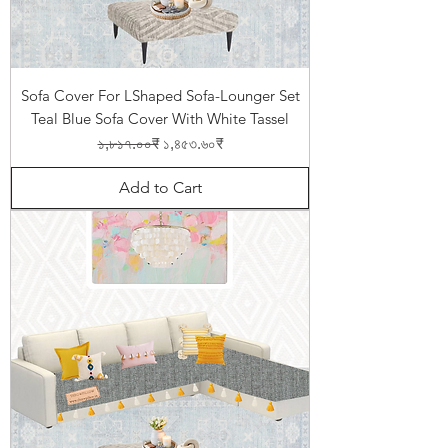
Sofa Cover For LShaped Sofa-Lounger Set
Teal Blue Sofa Cover With White Tassel
Regular Price
Sale Price
১,৮১৭.০০₹
১,৪৫৩.৬০₹
Add to Cart