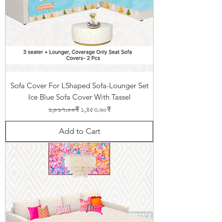
Sofa Cover For LShaped Sofa-Lounger Set
Ice Blue Sofa Cover With Tassel
Regular Price
Sale Price
১,৮১৭.০০₹
১,৪৫৩.৬০₹
Add to Cart