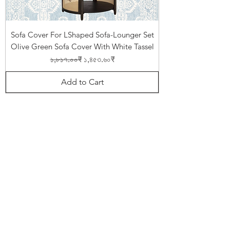
Sofa Cover For LShaped Sofa-Lounger Set
Olive Green Sofa Cover With White Tassel
Regular Price
Sale Price
১,৮১৭.০০₹
১,৪৫৩.৬০₹
Add to Cart