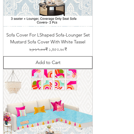
Sofa Cover For LShaped Sofa-Lounger Set
Mustard Sofa Cover With White Tassel
Regular Price
Sale Price
১,৮১৭.০০₹
১,৪৫৩.৬০₹
Add to Cart