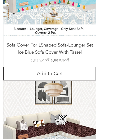
Sofa Cover For LShaped Sofa-Lounger Set
Ice Blue Sofa Cover With Tassel
Regular Price
Sale Price
১,৮১৭.০০₹
১,৪৫৩.৬০₹
Add to Cart