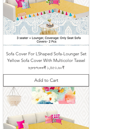
Sofa Cover For LShaped Sofa-Lounger Set
Yellow Sofa Cover With Multicolor Tassel
Regular Price
Sale Price
১,৮১৭.০০₹
১,৪৫৩.৬০₹
Add to Cart