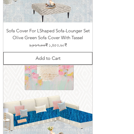
Sofa Cover For LShaped Sofa-Lounger Set
Olive Green Sofa Cover With Tassel
Regular Price
Sale Price
১,৮১৭.০০₹
১,৪৫৩.৬০₹
Add to Cart