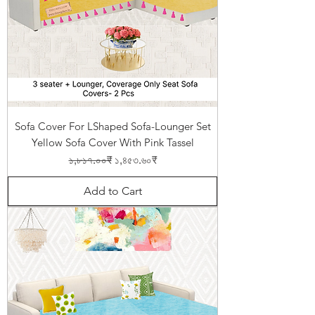
Sofa Cover For LShaped Sofa-Lounger Set
Yellow Sofa Cover With Pink Tassel
Regular Price
Sale Price
১,৮১৭.০০₹
১,৪৫৩.৬০₹
Add to Cart