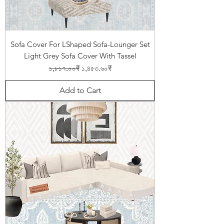
Sofa Cover For LShaped Sofa-Lounger Set
Light Grey Sofa Cover With Tassel
Regular Price
Sale Price
১,৮১৭.০০₹
১,৪৫৩.৬০₹
Add to Cart