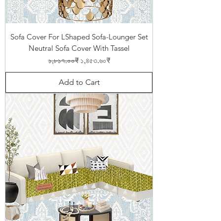
Sofa Cover For LShaped Sofa-Lounger Set
Neutral Sofa Cover With Tassel
Regular Price
Sale Price
১,৮১৭.০০₹
১,৪৫৩.৬০₹
Add to Cart