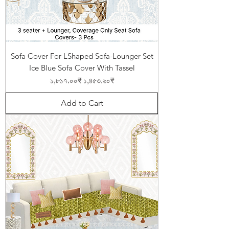
Sofa Cover For LShaped Sofa-Lounger Set
Ice Blue Sofa Cover With Tassel
Regular Price
Sale Price
১,৮১৭.০০₹
১,৪৫৩.৬০₹
Add to Cart