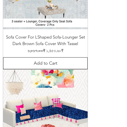
Sofa Cover For LShaped Sofa-Lounger Set
Dark Brown Sofa Cover With Tassel
Regular Price
Sale Price
১,৮১৭.০০₹
১,৪৫৩.৬০₹
Add to Cart