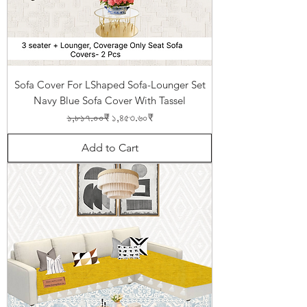
Sofa Cover For LShaped Sofa-Lounger Set
Navy Blue Sofa Cover With Tassel
Regular Price
Sale Price
১,৮১৭.০০₹
১,৪৫৩.৬০₹
Add to Cart