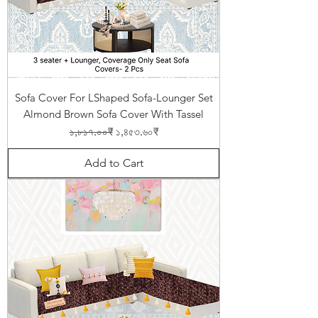
Sofa Cover For LShaped Sofa-Lounger Set
Almond Brown Sofa Cover With Tassel
Regular Price
Sale Price
১,৮১৭.০০₹
১,৪৫৩.৬০₹
Add to Cart