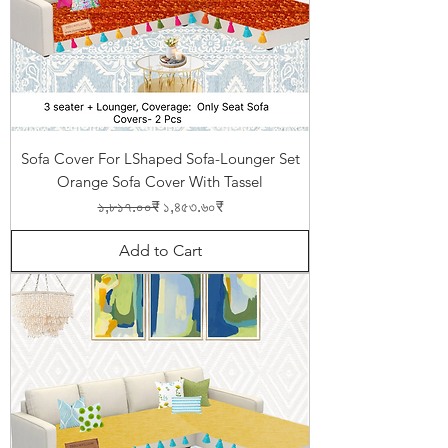
Sofa Cover For LShaped Sofa-Lounger Set
Orange Sofa Cover With Tassel
Regular Price
Sale Price
১,৮১৭.০০₹
১,৪৫৩.৬০₹
Add to Cart