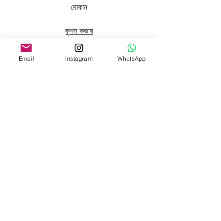
দোকান
কুশন কভার
কুশন কম্বোস
Email
Instagram
WhatsApp
সোফা কভার
পর্দা
মেঝে সোফা
ফরাসি গদি
কুকুরের বিছানা
বোহো ব্যাগ