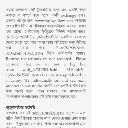
আমরা আপনাকে সেই টুকরোটিতে অন্য রঙে, একটি ভিন্ন
আকারে বা সম্পূর্ণ নতুন পণ্যে একটি exchange দেব।
একবার প্রাপ্ত হলে,
www.throwpillow.in
এ কাস্টমার
কেয়ার টিম রিটার্ন বা বিনিময়ের প্রয়োজনীয়তা অধ্যয়ন করবে
এবং তাদের এখতিয়ারের ভিত্তিতে বিনিময় সম্ভব হবে।
-5cde-3194-bb3b-136bad5cf58d_একই পণ্যের জন্য
ফেরত দেওয়া হতে পারে অথবা অন্য আইটেমের জন্য বিনিময়
করা যেতে পারে, 7_cc781905-5cde-
3194d5db3194d_3194 দিনের ডেলিভারির মধ্যে।
Returns for refunds are not accepted. Please
consider that we are not a big box
store with_cc781905-5cde -3194-bb3b-
136bad5cf58d_items that are mass-produced in
a factory. We individually cut and sew each
product in our studio. আপনি যখন একটি কাস্টমাইজড
পণ্য অর্ডার করেন, তখন সরবরাহ এবং সংস্থানগুলি
বিশেষভাবে আপনার জন্য এটি তৈরি করতে ব্যবহৃত হয়।
প্রত্যাবর্তনের শর্তাবলী
আপনাকে অবশ্যই
আমাদের অবহিত করুন
অনুমোদন এবং
সঠিক রিটার্ন ঠিকানা পাওয়ার জন্য ফেরত দেওয়ার চেষ্টা করার
আগে। ইস্যু করা হবে না। শিপিং খরচ অ-ফেরতযোগ্য এবং