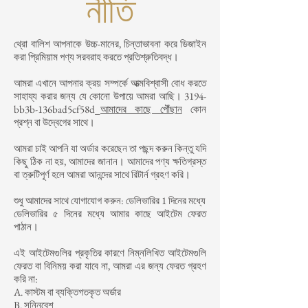
নীতি
থ্রো বালিশ আপনাকে উচ্চ-মানের, চিন্তাভাবনা করে ডিজাইন
করা প্রিমিয়াম পণ্য সরবরাহ করতে প্রতিশ্রুতিবদ্ধ।
আমরা এখানে আপনার ক্রয় সম্পর্কে আত্মবিশ্বাসী বোধ করতে
সাহায্য করার জন্য যে কোনো উপায়ে আমরা আছি। 3194-
bb3b-136bad5cf58d_
আমাদের কাছে পৌঁছান
কোন
প্রশ্ন বা উদ্বেগের সাথে।
আমরা চাই আপনি যা অর্ডার করেছেন তা পছন্দ করুন কিন্তু যদি
কিছু ঠিক না হয়, আমাদের জানান। আমাদের পণ্য ক্ষতিগ্রস্ত
বা ত্রুটিপূর্ণ হলে আমরা আনন্দের সাথে রিটার্ন গ্রহণ করি।
শুধু আমাদের সাথে যোগাযোগ করুন: ডেলিভারির 1 দিনের মধ্যে
ডেলিভারির ৫ দিনের মধ্যে আমার কাছে আইটেম ফেরত
পাঠান।
এই আইটেমগুলির প্রকৃতির কারণে নিম্নলিখিত আইটেমগুলি
ফেরত বা বিনিময় করা যাবে না, আমরা এর জন্য ফেরত গ্রহণ
করি না:
A. কাস্টম বা ব্যক্তিগতকৃত অর্ডার
B. সন্নিবেশ