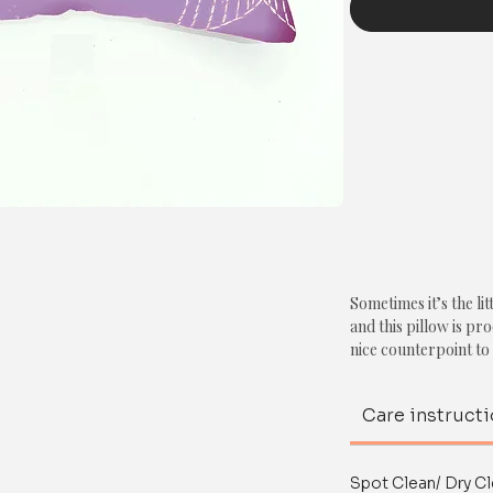
Sometimes it’s the lit
and this pillow is pro
nice counterpoint to 
The cost is per cush
Care instruct
Spot Clean/ Dry Cl