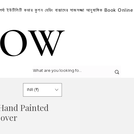
পর্দা
ইউটিলিটি কভার
কুশন
বেডিং
বাচ্চাদের সাজসজ্জা
আনুষাঙ্গিক
Book Online
LOW
LOW
INR (₹)
Hand Painted
Cover
Sale
Price