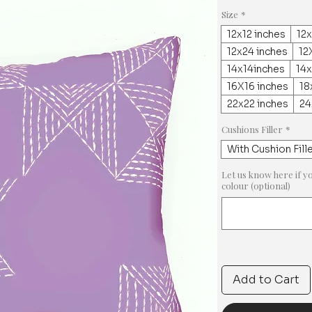
Size
*
12x12 inches
12x
12x24 inches
12
14x14inches
14
16X16 inches
18
22x22 inches
24
Cushions Filler
*
With Cushion Fill
Let us know here if y
colour (optional)
Add to Cart