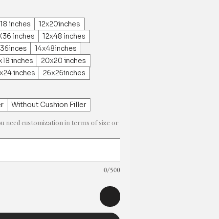
18 inches
12x20inches
X36 inches
12x48 inches
x36inces
14x48inches
x18 inches
20x20 inches
x24 inches
26x26inches
er
Without Cushion Filler
ou need customization in terms of size or
0/500