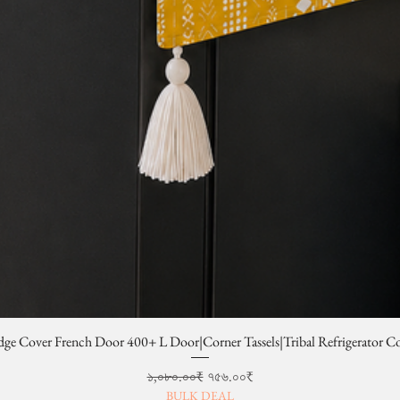
dge Cover French Door 400+ L Door|Corner Tassels|Tribal Refrigerator C
Regular Price
Sale Price
১,০৮০.০০₹
৭৫৬.০০₹
BULK DEAL