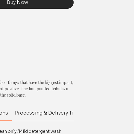
Buy Now
tlest things that have the biggest impact,
of positive. The han painted tribal is a
the solid base.
ion cover (EACH)
ions
Processing & Delivery Time
Customize your p
ean only /Mild detergent wash