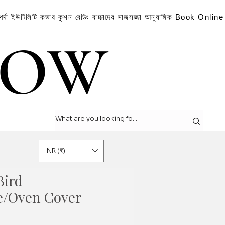
পর্দা
ইউটিলিটি কভার
কুশন
বেডিং
বাচ্চাদের সাজসজ্জা
আনুষাঙ্গিক
Book Online
LOW
LOW
INR (₹)
Bird
e/Oven Cover
Sale
Price