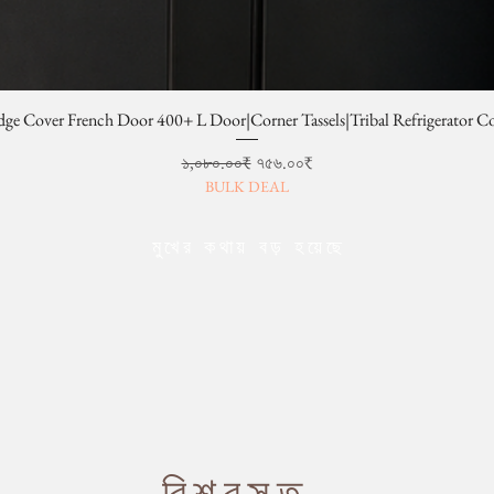
dge Cover French Door 400+ L Door|Corner Tassels|Tribal Refrigerator C
Regular Price
Sale Price
১,০৮০.০০₹
৭৫৬.০০₹
BULK DEAL
মুখের কথায় বড় হয়েছে
বিশ্বস্ত