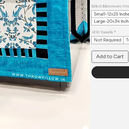
Select Microwave/Ove
Small-12x25 inch
Large-20x34 inc
ADD Tassels
*
Not Required
T
Add to Cart