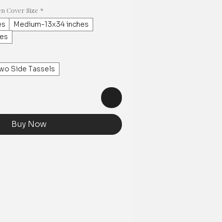
n Cover Size
*
es
Medium-13x34 inches
hes
wo Side Tassels
Buy Now