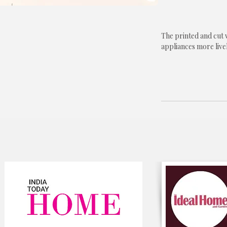
The printed and cut
appliances more livel
Protects your Mi
Perfect decorati
HIGH-QUALITY M
cover is made of h
not shrink, is du
Also available for r
electrical appliances