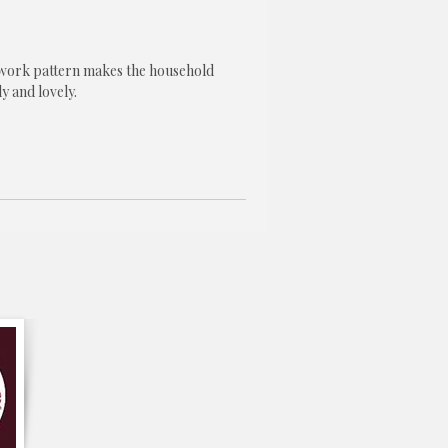
 work pattern makes the household
y and lovely.
crowave/Oven from Dust.
on to your home or kitchen
ATERIAL: The microwave oven dust
igh-quality fabric, does not fade, does
rable, and is home washable.
efrigerators, washing machines, or other
.