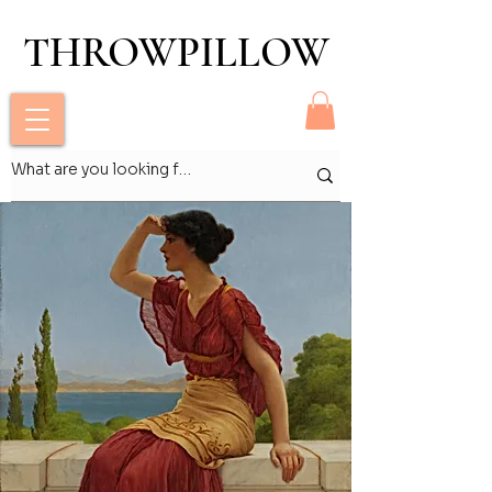
THROWPILLOW
THROWPILLOW