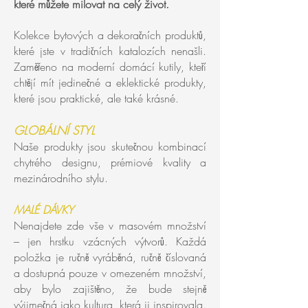
které můžete milovat na celý život.
Kolekce bytových a dekoračních produktů,
které jste v tradičních katalozích nenašli.
Zaměřeno na moderní domácí kutily, kteří
chtějí mít jedinečné a eklektické produkty,
které jsou praktické, ale také krásné.
GLOBÁLNÍ STYL
Naše produkty jsou skutečnou kombinací
chytrého designu, prémiové kvality a
mezinárodního stylu.
MALÉ DÁVKY
Nenajdete zde vše v masovém množství
– jen hrstku vzácných výtvorů. Každá
položka je ručně vyráběná, ručně číslovaná
a dostupná pouze v omezeném množství,
aby bylo zajištěno, že bude stejně
výjimečná jako kultura, která ji inspirovala.