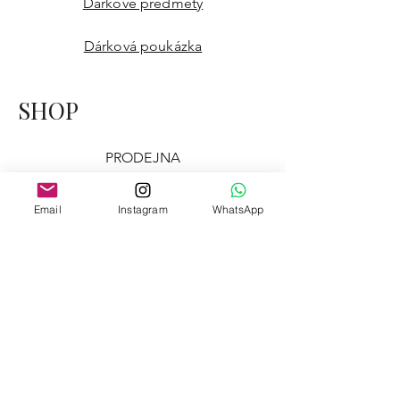
Dárkové předměty
Dárková poukázka
SHOP
PRODEJNA
Povlaky na polštáře
Email
Instagram
WhatsApp
Kombinace polštářů
Potah na pohovku
Závěsy
Podlahová pohovka