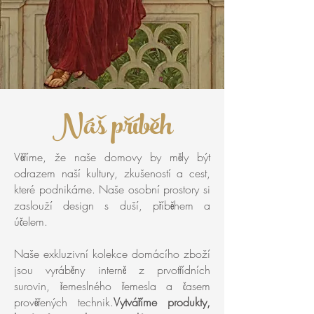
Náš příběh
Věříme, že naše domovy by měly být
odrazem naší kultury, zkušeností a cest,
které podnikáme. Naše osobní prostory si
zaslouží design s duší, příběhem a
účelem.
Naše exkluzivní kolekce domácího zboží
jsou vyráběny interně z prvotřídních
surovin, řemeslného řemesla a časem
prověřených technik.
Vytváříme produkty,