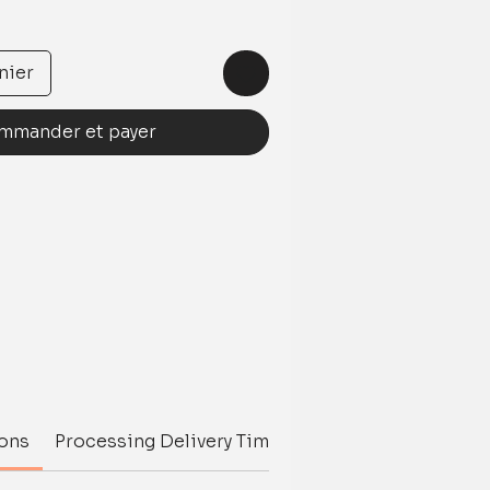
nier
mmander et payer
ions
Processing Delivery Time
Delivery Time
Inte