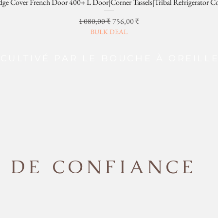
dge Cover French Door 400+ L Door|Corner Tassels|Tribal Refrigerator C
Prix original
Prix promotionnel
1 080,00 ₹
756,00 ₹
BULK DEAL
CULTIVÉ PAR LE BOUCHE À OREILL
DE CONFIANCE