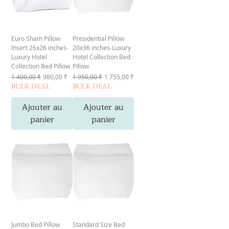
Euro Sham Pillow
Presidential Pillow
Insert 26x26 inches-
20x36 inches-Luxury
Luxury Hotel
Hotel Collection Bed
Collection Bed Pillow
Pillow
Prix original
Prix promotionnel
Prix original
Prix promotionnel
1 400,00 ₹
980,00 ₹
1 950,00 ₹
1 755,00 ₹
BULK DEAL
BULK DEAL
Ajouter au
Ajouter au
panier
panier
Jumbo Bed Pillow
Standard Size Bed