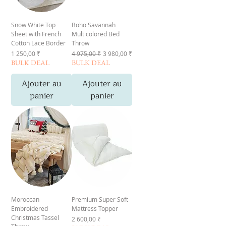
Snow White Top
Boho Savannah
Sheet with French
Multicolored Bed
Cotton Lace Border
Throw
Prix
Prix original
Prix promotionnel
1 250,00 ₹
4 975,00 ₹
3 980,00 ₹
BULK DEAL
BULK DEAL
Ajouter au
Ajouter au
panier
panier
Moroccan
Premium Super Soft
Embroidered
Mattress Topper
Christmas Tassel
Prix
2 600,00 ₹