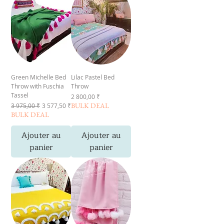
Green Michelle Bed
Lilac Pastel Bed
Throw with Fuschia
Throw
Tassel
Prix
2 800,00 ₹
Prix original
Prix promotionnel
BULK DEAL
3 975,00 ₹
3 577,50 ₹
BULK DEAL
Ajouter au
Ajouter au
panier
panier