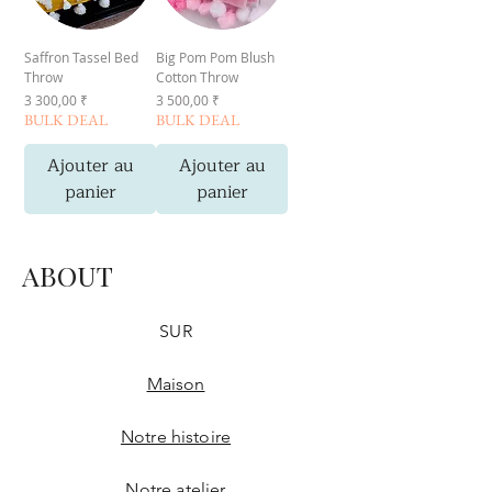
Saffron Tassel Bed
Big Pom Pom Blush
Throw
Cotton Throw
Prix
Prix
3 300,00 ₹
3 500,00 ₹
BULK DEAL
BULK DEAL
Ajouter au
Ajouter au
panier
panier
ABOUT
SUR
Maison
Notre histoire
Notre atelier