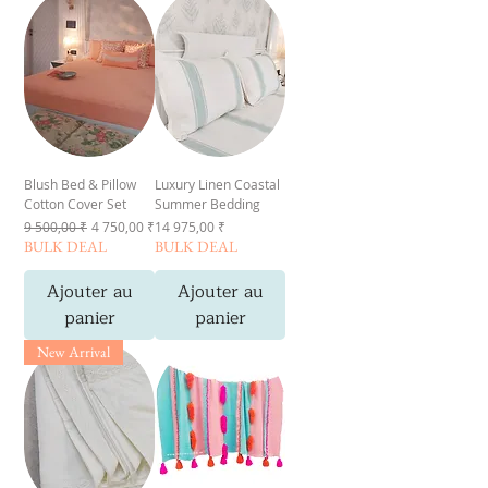
Blush Bed & Pillow
Luxury Linen Coastal
Cotton Cover Set
Summer Bedding
Prix original
Prix promotionnel
Prix
9 500,00 ₹
4 750,00 ₹
14 975,00 ₹
BULK DEAL
BULK DEAL
Ajouter au
Ajouter au
panier
panier
New Arrival