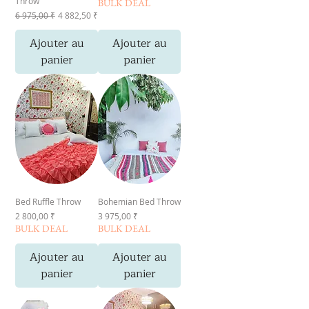
Throw
BULK DEAL
Prix original
Prix promotionnel
6 975,00 ₹
4 882,50 ₹
Ajouter au
Ajouter au
panier
panier
Bed Ruffle Throw
Bohemian Bed Throw
Prix
Prix
2 800,00 ₹
3 975,00 ₹
BULK DEAL
BULK DEAL
Ajouter au
Ajouter au
panier
panier