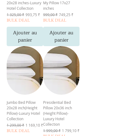
20x28 inches-Luxury
My Pillow 17x27
Hotel Collection
inches
Prix original
Prix promotionnel
Prix original
Prix promotionnel
1 325,00 ₹
993,75 ₹
999,00 ₹
749,25 ₹
BULK DEAL
BULK DEAL
Ajouter au
Ajouter au
panier
panier
Jumbo Bed Pillow
Presidential Bed
20x28 inch(Height
Pillow 20x36 inch
Pillow)-Luxury Hotel
(Height Pillow)-
Collection
Luxury Hotel
Collection
Prix original
Prix promotionnel
1 299,00 ₹
1 169,10 ₹
BULK DEAL
Prix original
Prix promotionnel
1 999,00 ₹
1 799,10 ₹
BULK DEAL