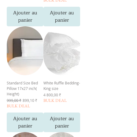
Ajouter au
Ajouter au
panier
panier
Standard Size Bed
White Ruffle Bedding-
Pillow 17x27 inch(
King size
Height)
Prix
4 800,00 ₹
Prix original
Prix promotionnel
BULK DEAL
999,00 ₹
899,10 ₹
BULK DEAL
Ajouter au
Ajouter au
panier
panier