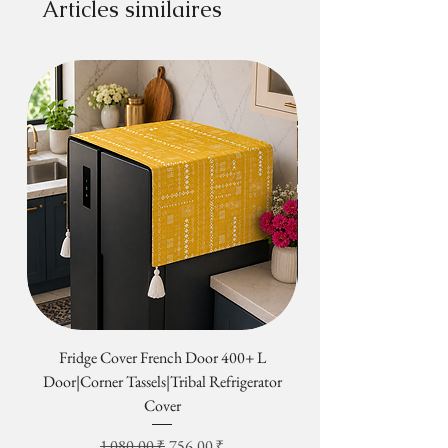
Articles similaires
Fridge Cover French Door 400+ L
Tribal Four Door Magn
Door|Corner Tassels|Tribal Refrigerator
Cover
Prix original
Prix promotionnel
1 080,00 ₹
756,00 ₹