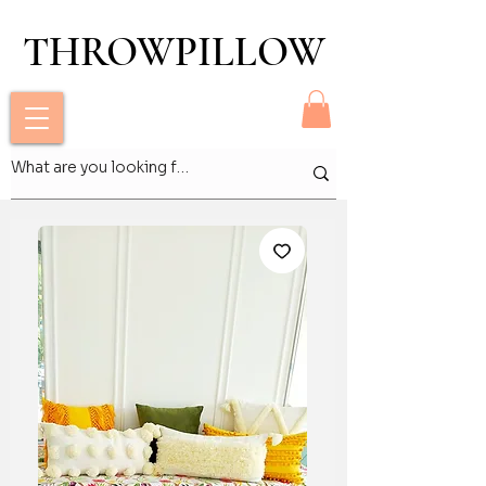
THROWPILLOW
THROWPILLOW