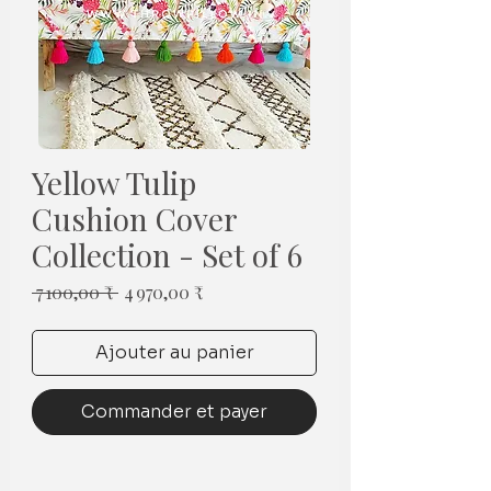
Yellow Tulip
Cushion Cover
Collection - Set of 6
Prix
Prix
 7 100,00 ₹ 
4 970,00 ₹
original
promotionnel
Ajouter au panier
Commander et payer