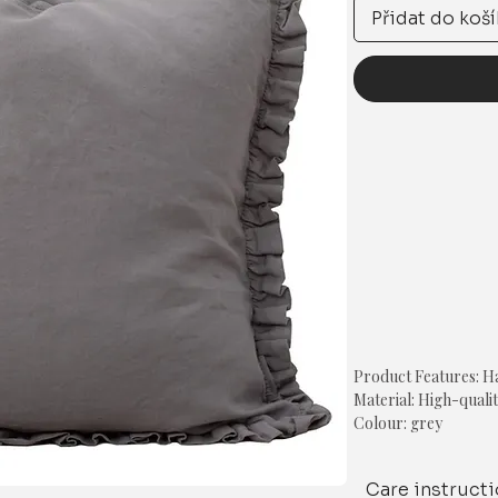
Přidat do koš
Product Features: 
Material: High-quali
Colour: grey
Shape: square
Size-16 x 16 inches
Care instruct
Style: Solid