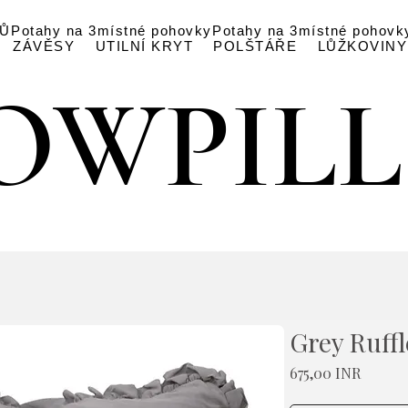
ŘŮ
Potahy na 3místné pohovky
Potahy na 3místné pohovk
ZÁVĚSY
UTILNÍ KRYT
POLŠTÁŘE
LŮŽKOVINY
OWPIL
OWPIL
Grey Ruff
Cena
675,00 INR