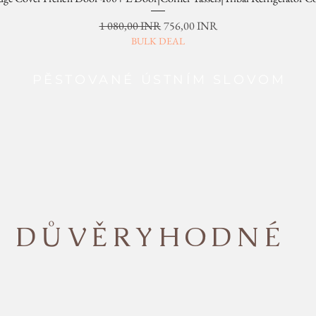
Běžná cena
Zvýhodněná cena
1 080,00 INR
756,00 INR
BULK DEAL
PĚSTOVANÉ ÚSTNÍM SLOVOM
DŮVĚRYHODNÉ