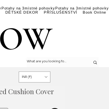
y
Potahy na 3místné pohovky
Potahy na 3místné pohovky
DĚTSKÉ DEKOR
PŘÍSLUŠENSTVÍ
Book Online
LOW
LOW
INR (₹)
led Cushion Cover