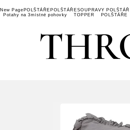
New Page
POLŠTÁŘE
POLŠTÁŘE
SOUPRAVY POLŠTÁ
Potahy na 3místné pohovky
TOPPER
POLŠTÁŘE
THR
THR