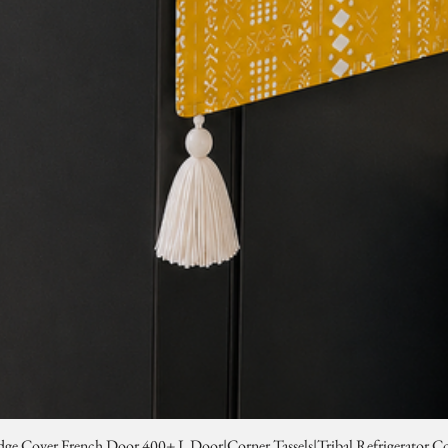
dge Cover French Door 400+ L Door|Corner Tassels|Tribal Refrigerator C