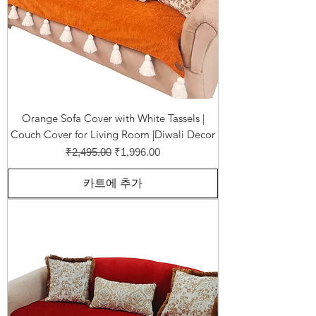
Orange Sofa Cover with White Tassels |
Couch Cover for Living Room |Diwali Decor
일반가
할인가
₹2,495.00
₹1,996.00
카트에 추가