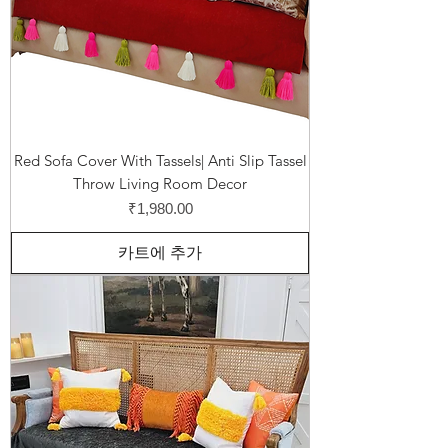
Red Sofa Cover With Tassels| Anti Slip Tassel
Throw Living Room Decor
가격
₹1,980.00
카트에 추가