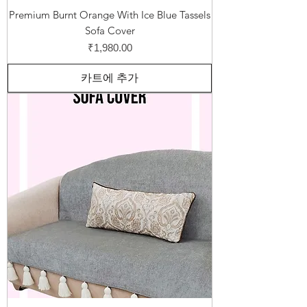
Premium Burnt Orange With Ice Blue Tassels
Sofa Cover
가격
₹1,980.00
카트에 추가