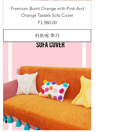
Premium Burnt Orange with Pink And
Orange Tassels Sofa Cover
가격
₹1,980.00
카트에 추가