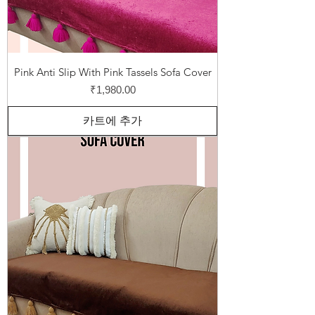
Pink Anti Slip With Pink Tassels Sofa Cover
가격
₹1,980.00
카트에 추가