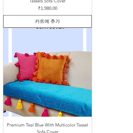
Tassels Sofa Cover
가격
₹1,980.00
카트에 추가
Premium Teal Blue With Multicolor Tassel
Sofa Cover