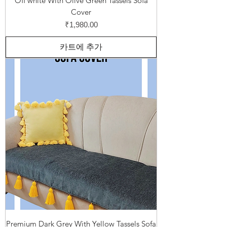
Off white With Olive Green Tassels Sofa
Cover
가격
₹1,980.00
카트에 추가
Premium Dark Grey With Yellow Tassels Sofa