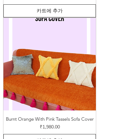
카트에 추가
Burnt Orange With Pink Tassels Sofa Cover
가격
₹1,980.00