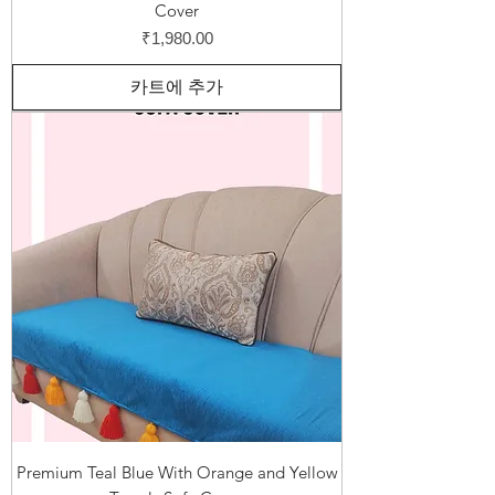
Cover
가격
₹1,980.00
카트에 추가
Premium Teal Blue With Orange and Yellow