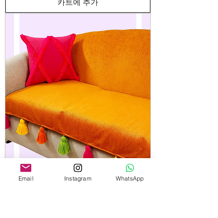
카트에 추가
Premium Burnt Orange With Yellow Pink
Email
Instagram
WhatsApp
Tassels Sofa Cover
가격
₹1,980.00
카트에 추가