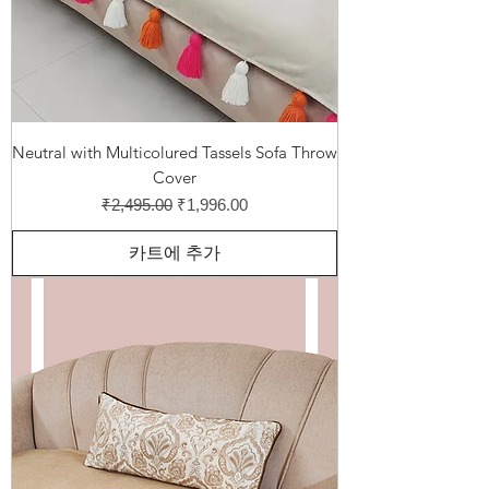
Neutral with Multicolured Tassels Sofa Throw
Cover
일반가
할인가
₹2,495.00
₹1,996.00
카트에 추가