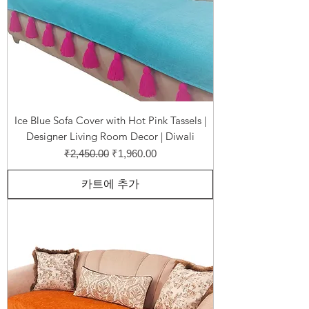
Ice Blue Sofa Cover with Hot Pink Tassels |
Designer Living Room Decor | Diwali
일반가
할인가
₹2,450.00
₹1,960.00
카트에 추가