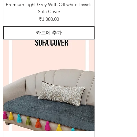
Premium Light Grey With Off white Tassels
Sofa Cover
가격
₹1,980.00
카트에 추가