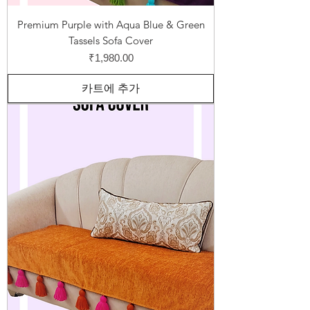
Premium Purple with Aqua Blue & Green
Tassels Sofa Cover
가격
₹1,980.00
카트에 추가