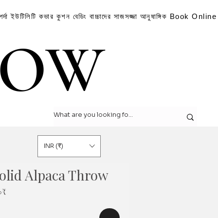
পর্দা
ইউটিলিটি কভার
কুশন
বেডিং
বাচ্চাদের সাজসজ্জা
আনুষাঙ্গিক
Book Online
LOW
LOW
INR (₹)
olid Alpaca Throw
Sale
০₹
Price