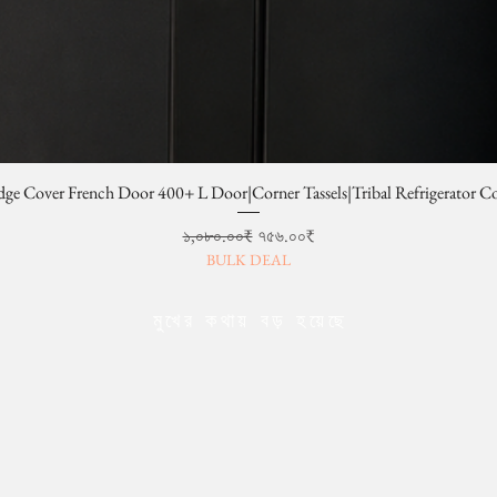
dge Cover French Door 400+ L Door|Corner Tassels|Tribal Refrigerator C
Regular Price
Sale Price
১,০৮০.০০₹
৭৫৬.০০₹
BULK DEAL
মুখের কথায় বড় হয়েছে