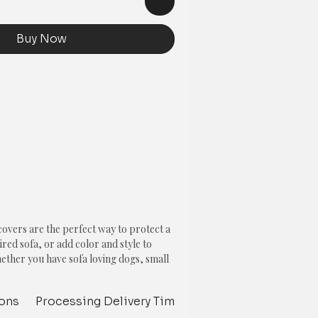
Buy Now
vers are the perfect way to protect a
red sofa, or add color and style to
hether you have sofa loving dogs, small
or interior design, a tassel couch cover
oks great and remains in perfect
ions
Processing Delivery Time
Delivery Time
Inte
sofa a break and let our covers do the