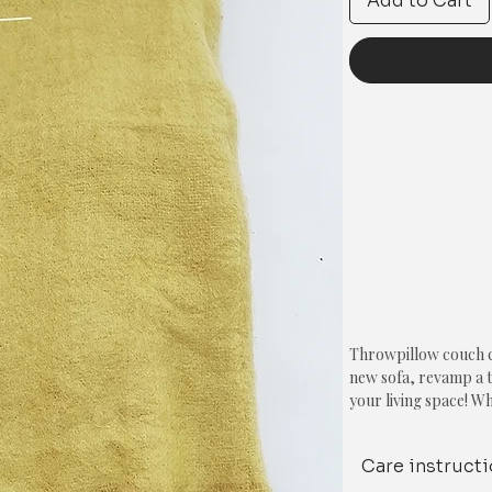
Add to Cart
Throwpillow couch co
new sofa, revamp a ti
your living space! W
children, or an eye f
ensures your sofa lo
Care instruct
condition. Give your 